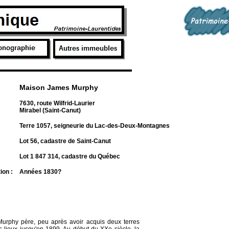
Maison James Murphy
7630, route Wilfrid-Laurier
Mirabel (Saint-Canut)
Terre 1057, seigneurie du Lac-des-Deux-Montagnes
Lot 56, cadastre de Saint-Canut
Lot 1 847 314, cadastre du Québec
tion :
Années 1830?
 Murphy père, peu après avoir acquis deux terres
 lieux jusqu'en 1899. Au début du XXe siècle, la